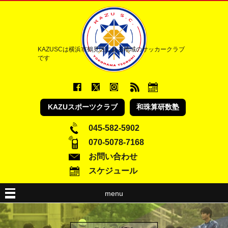
KAZUSCは横浜市鶴見区にある地域のサッカークラブ
です
KAZUスポーツクラブ
和珠算研数塾
045-582-5902
070-5078-7168
お問い合わせ
スケジュール
menu