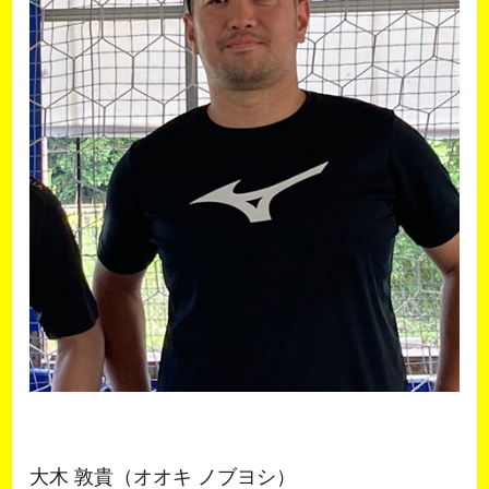
大木 敦貴（オオキ ノブヨシ）